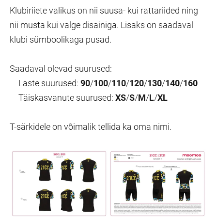
Klubiriiete valikus on nii suusa- kui rattariided ning
nii musta kui valge disainiga. Lisaks on saadaval
klubi sümboolikaga pusad.
Saadaval olevad suurused:
Laste suurused:
90
/
100
/
110
/
120
/
130
/
140
/
160
Täiskasvanute suurused:
XS
/
S
/
M
/
L
/
XL
T-särkidele on võimalik tellida ka oma nimi.