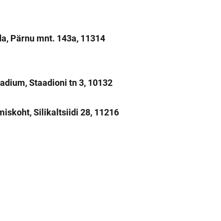
da, Pärnu mnt. 143a, 11314
tadium, Staadioni tn 3, 10132
iskoht, Silikaltsiidi 28, 11216