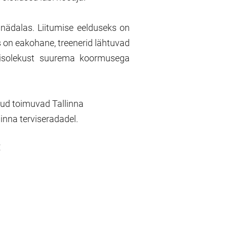
nädalas. Liitumise eelduseks on
 on eakohane, treenerid lähtuvad
lmisolekust suurema koormusega
ud toimuvad Tallinna
inna terviseradadel.
: