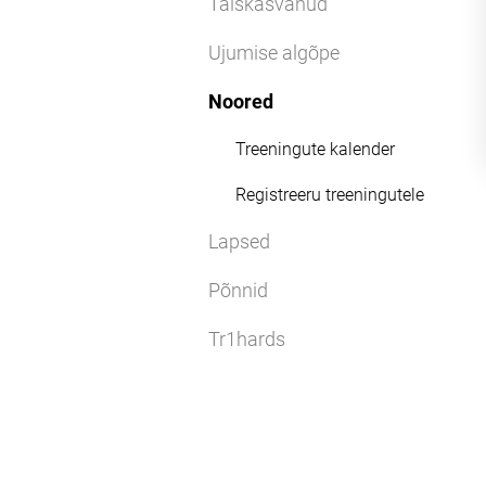
Täiskasvanud
Ujumise algõpe
Noored
Treeningute kalender
Registreeru treeningutele
Lapsed
Põnnid
Tr1hards