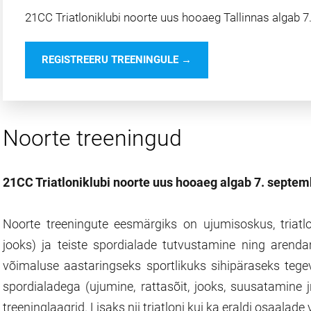
21CC Triatloniklubi noorte uus hooaeg Tallinnas algab 7
REGISTREERU TREENINGULE →
Noorte treeningud
21CC Triatloniklubi noorte uus hooaeg algab 7. septemb
Noorte treeningute eesmärgiks on ujumisoskus, triatlo
jooks) ja teiste spordialade tutvustamine ning arend
võimaluse aastaringseks sportlikuks sihipäraseks tege
spordialadega (ujumine, rattasõit, jooks, suusatamine
treeninglaagrid. Lisaks nii triatloni kui ka eraldi osaalade