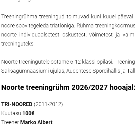
Treeningrühma treeningud toimuvad kuni kuuel päeval 
noore soov tegeleda triatloniga. Rühma treeningkoormus
noorte individuaalsetest oskustest, võimetest ja va
treeninguteks.
Noorte treeningutele ootame 6-12 klassi õpilasi.
Treening
Saksagümnaasiumi ujulas, Audentese Spordihallis ja Tall
Noorte treeningrühm 2026/2027 hooajal
TRI-NOORED
(2011-2012)
Kuutasu
100€
Treener
Marko Albert