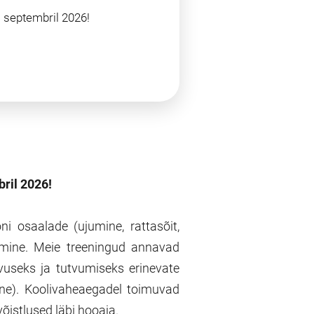
. septembril 2026!
ril 2026!
ni osaalade (ujumine, rattasõit,
amine. Meie treeningud annavad
vuseks ja tutvumiseks erinevate
 jne). Koolivaheaegadel toimuvad
 võistlused läbi hooaja.