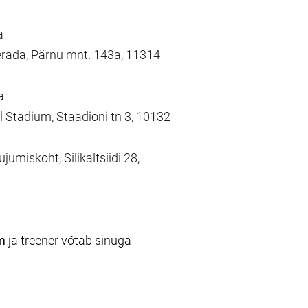
a
serada, Pärnu mnt. 143a, 11314
a
al Stadium, Staadioni tn 3, 10132
jumiskoht, Silikaltsiidi 28,
m
ja treener võtab sinuga