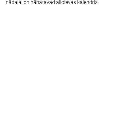
nädalal on nähatavad allolevas kalendris.