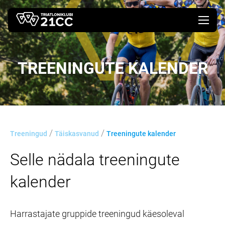
TREENINGUTE
KALENDER
/
/
Treeningud
Täiskasvanud
Treeningute kalender
Selle nädala treeningute
kalender
Harrastajate gruppide treeningud käesoleval